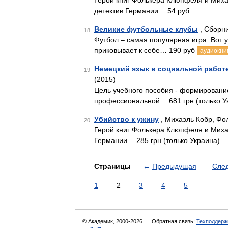
Герой книг Фолькера Клюпфеля и Миха
детектив Германии… 54 руб
Великие футбольные клубы
, Сборн
18
Футбол – самая популярная игра. Вот 
приковывает к себе… 190 руб
аудиокни
Немецкий язык в социальной работ
19
(2015)
Цель учебного пособия - формировани
профессиональной… 681 грн (только У
Убийство к ужину
, Михаэль Кобр, Фо
20
Герой книг Фолькера Клюпфеля и Миха
Германии… 285 грн (только Украина)
Страницы
←
Предыдущая
Сле
1
2
3
4
5
© Академик, 2000-2026
Обратная связь:
Техподдерж