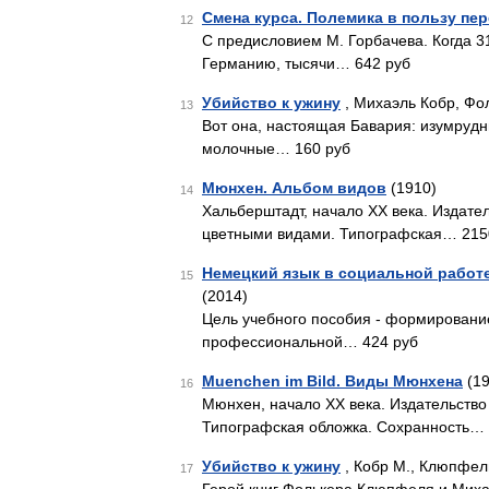
Смена курса. Полемика в пользу пер
12
С предисловием М. Горбачева. Когда 31
Германию, тысячи… 642 руб
Убийство к ужину
, Михаэль Кобр, Фо
13
Вот она, настоящая Бавария: изумрудн
молочные… 160 руб
Мюнхен. Альбом видов
(1910)
14
Хальберштадт, начало XX века. Издатель
цветными видами. Типографская… 215
Немецкий язык в социальной работ
15
(2014)
Цель учебного пособия - формировани
профессиональной… 424 руб
Muenchen im Bild. Виды Мюнхена
(19
16
Мюнхен, начало XX века. Издательство 
Типографская обложка. Сохранность… 
Убийство к ужину
, Кобр М., Клюпфель
17