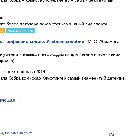
эля Кобра – комиссар Клуфтингер – самый знаменитый
ик
уже более полутора веков этот командный вид спорта
га
можно скачать
е. Профессионально. Учебное пособие
, М. С. Абрамова
е умений и навыков, необходимых для чтения и понимания
краина)
лькер Клюпфель (2014)
эля Кобра комиссар Клуфтингер самый знаменитый детектив
дующая
→
ка
,
Реклама на сайте
18+