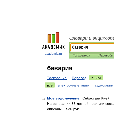
Словари и энциклоп
academic.ru
Толкования
Переводы
бавария
Толкование
Перевод
Книги
все
электронные книги
аудиокниги
Мое водолечение
, Себастьян Кнейпп
11
На основании 35-летней практики соста
описаны… 530 руб