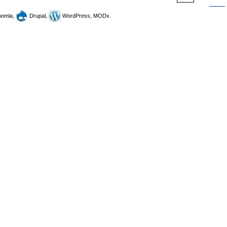
omla,
Drupal,
WordPress, MODx.